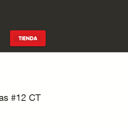
TIENDA
as #12 CT
cio