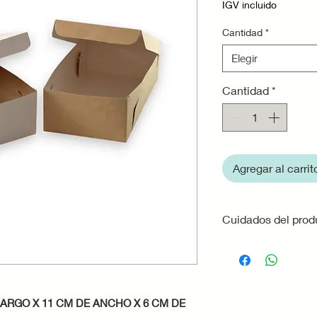
IGV incluido
Cantidad
*
Elegir
Cantidad
*
Agregar al carrit
Cuidados del prod
· Evita la exposici
que la cartulina p
resistencia.
· No utilices la ca
 LARGO X 11 CM DE ANCHO X 6 CM DE
alimentos muy húm