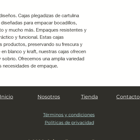
menos que cuenten
· Mantén las cajas
iseños. Cajas plegadizas de cartulina
lejos de la luz sol
e diseñadas para empacar bocadillos,
para evitar decolo
ito y mucho más. Empaques resistentes y
· Almacena las ca
ráctico y funcional. Estas cajas
cuando vayan a usa
s productos, preservando su frescura y
plegadas para evit
 en blanco y kraft, nuestras cajas ofrecen
 y sobrio. Ofrecemos una amplia variedad
· No sobrecargues 
us necesidades de empaque.
que podría romper
· Evita limpiar con
requiere, usa un p
Inicio
Nosotros
Tienda
Contacto
Términos y condiciones
Políticas de privacidad