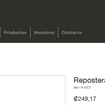
Productos
Nosotros
Contacto
Reposter
SKU: R-12CT
Pre
₡249,17