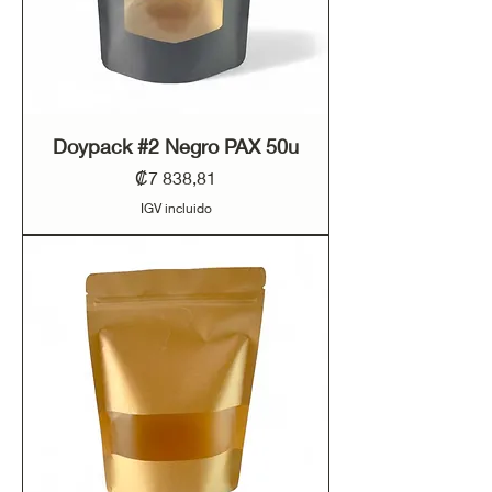
Doypack #2 Negro PAX 50u
Precio
₡7 838,81
IGV incluido