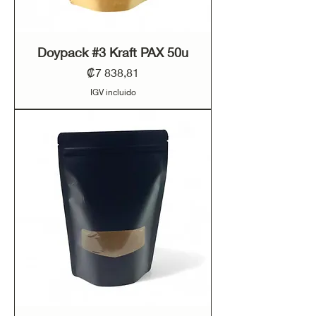
Doypack #3 Kraft PAX 50u
Precio
₡7 838,81
IGV incluido