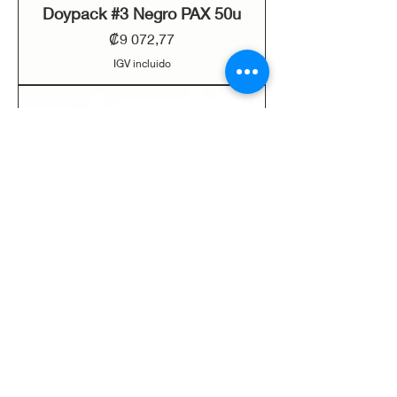
Doypack #3 Negro PAX 50u
Precio
₡9 072,77
IGV incluido
Doypack #4 PAX 50u
Precio
₡7 838,81