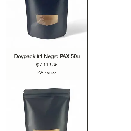
Doypack #1 Negro PAX 50u
Precio
₡7 113,35
IGV incluido