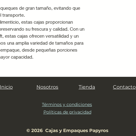
menos que cuenten
 queques de gran tamaño, evitando que
·
Mantén las cajas 
l transporte.
lejos de la luz sol
limenticio, estas cajas proporcionan
para evitar decolo
preservando su frescura y calidad. Con un
·
Almacena las ca
t, estas cajas ofrecen versatilidad y un
cuando vayan a usa
mos una amplia variedad de tamaños para
plegadas para evit
e empaque, desde pequeñas porciones
mayor capacidad.
·
No sobrecargues 
que podría romper
·
Evita limpiar con 
requiere, usa un p
Inicio
Nosotros
Tienda
Contacto
Términos y condiciones
Políticas de privacidad
© 2026 Cajas y Empaques Papyros