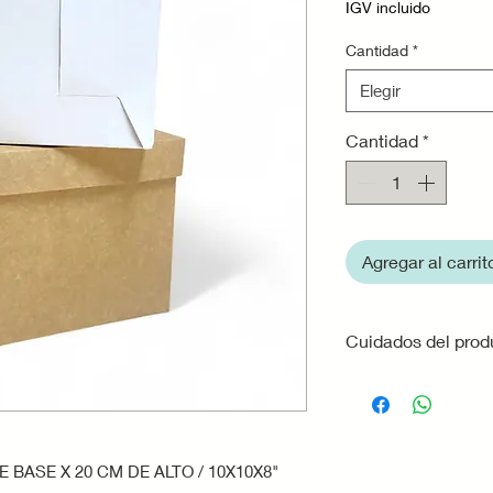
IGV incluido
Cantidad
*
Elegir
Cantidad
*
Agregar al carrit
Cuidados del prod
·
Evita la exposici
que la cartulina p
resistencia.
·
No utilices la ca
E BASE X 20 CM DE ALTO / 10X10X8"
alimentos muy húm