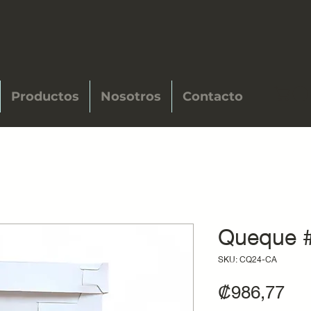
Productos
Nosotros
Contacto
Queque 
SKU: CQ24-CA
Pre
₡986,77