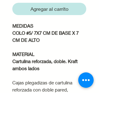
Agregar al carrito
MEDIDAS
COLO #5/ 7X7 CM DE BASE X 7
CM DE ALTO
MATERIAL
Cartulina reforzada, doble. Kraft
ambos lados
Cajas plegadizas de cartulina
reforzada con doble pared,
especialmente diseñadas para
empacar artículos de vidrio,
cerámica, arcilla y otros materiales
que requieran protección extra .
Empaques resistentes y fáciles de
armar, con un diseño práctico y