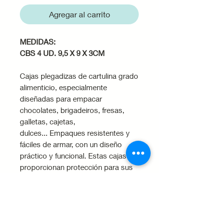
Agregar al carrito
MEDIDAS:
CBS 4 UD. 9,5 X 9 X 3CM
Cajas plegadizas de cartulina grado
alimenticio, especialmente
diseñadas para empacar
chocolates, brigadeiros, fresas,
galletas, cajetas,
dulces... Empaques resistentes y
fáciles de armar, con un diseño
práctico y funcional. Estas cajas
proporcionan protección para sus
productos, preservando su
frescura y calidad. Con un diseño
reversible en blanco y kraft,
nuestras cajas ofrecen versatilidad