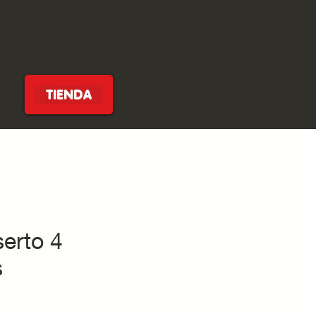
TIENDA
serto 4
s