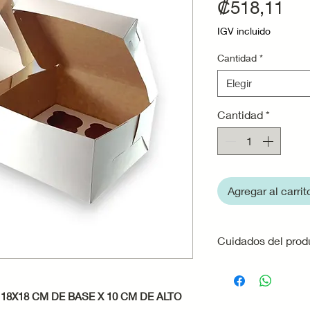
Pre
₡518,11
IGV incluido
Cantidad
*
Elegir
Cantidad
*
Agregar al carrit
Cuidados del prod
·
Evita la exposici
que la cartulina p
18X18 CM DE BASE X 10 CM DE ALTO
resistencia.