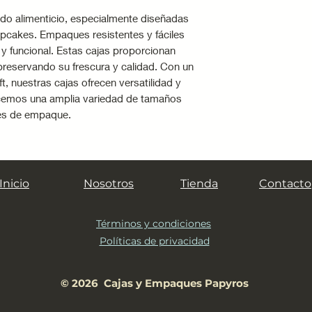
·
No utilices la ca
ado alimenticio, especialmente diseñadas
alimentos muy húm
pcakes. Empaques resistentes y fáciles
menos que cuenten
 y funcional. Estas cajas proporcionan
·
Mantén las cajas 
preservando su frescura y calidad. Con un
lejos de la luz sol
t, nuestras cajas ofrecen versatilidad y
para evitar decolo
ecemos una amplia variedad de tamaños
·
Almacena las ca
es de empaque.
cuando vayan a usa
plegadas para evit
·
No sobrecargues 
que podría romper
Inicio
Nosotros
Tienda
Contacto
·
Evita limpiar con 
requiere, usa un p
Términos y condiciones
Políticas de privacidad
© 2026 Cajas y Empaques Papyros