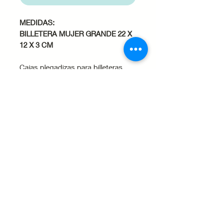
MEDIDAS:
BILLETERA MUJER GRANDE 22 X
12 X 3 CM
Cajas plegadizas para billeteras
grandes de mujer, clásicas para
hombres o monederos.
Sirven también para fajas y
hebillas.
Cuidados del producto
· Evita la exposición a la
humedad o líquidos, ya que la
cartulina puede deformarse o
perder resistencia.
· No utilices la caja en contacto
Inicio
Nosotros
Tienda
Contacto