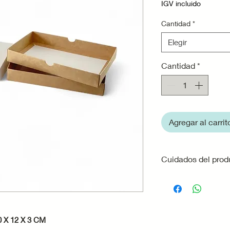
IGV incluido
Cantidad
*
Elegir
Cantidad
*
Agregar al carrit
Cuidados del prod
· Evita la exposici
que la cartulina p
resistencia.
· No utilices la ca
X 12 X 3 CM
alimentos muy húm