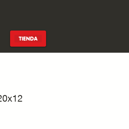
TIENDA
 20x12
cio