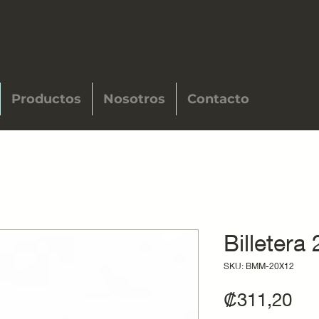
Productos
Nosotros
Contacto
Billetera
SKU: BMM-20X12
Pre
₡311,20