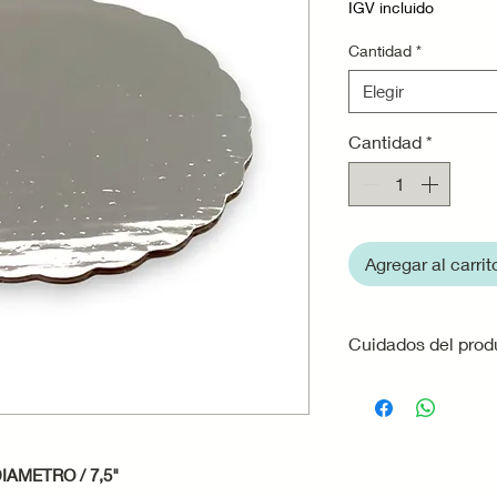
IGV incluido
Cantidad
*
Elegir
Cantidad
*
Agregar al carrit
Cuidados del prod
Utiliza siempre 
contacto con la 
diseñada para r
transferirse al c
IAMETRO / 7,5"
Evita mojar o s