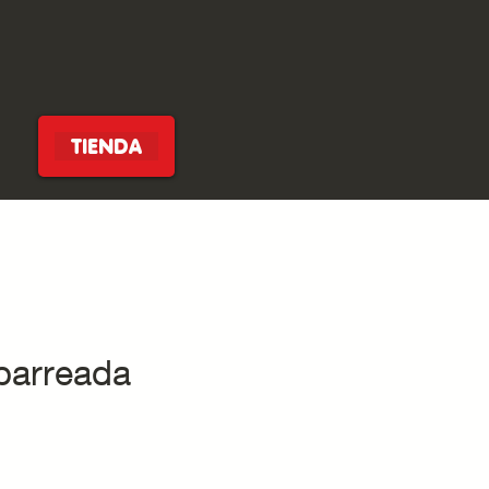
TIENDA
parreada
cio