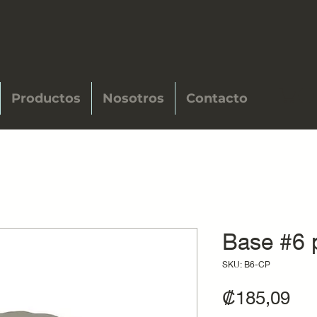
Productos
Nosotros
Contacto
Base #6 
SKU: B6-CP
Pre
₡185,09