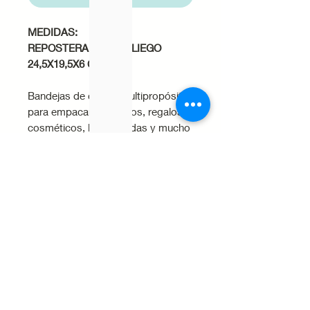
MEDIDAS:
REPOSTERA VC8. 1 PLIEGO
24,5X19,5X6 CM
Bandejas de cartón multipropósito
para empacar bocadillos, regalos,
cosméticos, kits, bebidas y mucho
más! Fabricadas con cartulina de
alta calidad. Bandejas resistentes y
versátiles, lo que las hace perfectas
para una amplia gama de
productos.
Cuidados del producto
· Evita la exposición a la
humedad o líquidos, ya que la
cartulina puede deformarse o