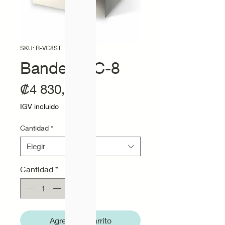
SKU: R-VC8ST
Bandeja VC-8
Precio
₡4 830,75
IGV incluido
Cantidad
*
Elegir
Cantidad
*
Agregar al carrito