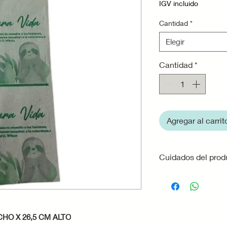
IGV incluido
Cantidad
*
Elegir
Cantidad
*
Agregar al carrit
Cuidados del prod
Evita el contac
que el papel pu
Almacénalas en 
de la luz solar 
HO X 26,5 CM ALTO
papel o afectar e