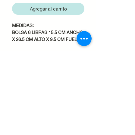
Agregar al carrito
MEDIDAS:
BOLSA 6 LIBRAS 15.5 CM ANCHO
X 26.5 CM ALTO X 9.5 CM FUELLE
MATERIAL:
Papel kraft
Bolsas sencillas de papel. Variedad
de tamaños.
Cuidados del producto
Evita el contacto con líquidos
o humedad
, ya que el papel
puede debilitarse o romperse.
Almacénalas en un lugar seco