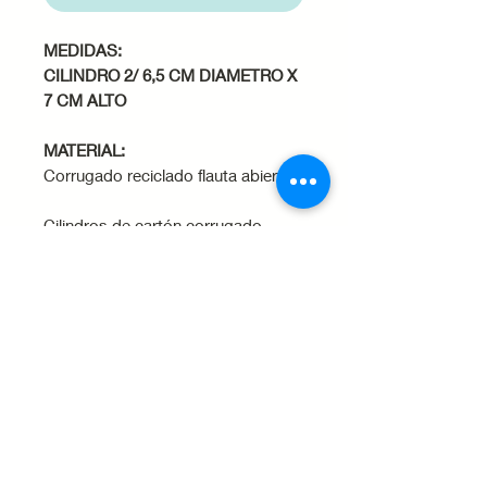
MEDIDAS:
CILINDRO 2/ 6,5 CM DIAMETRO X
7 CM ALTO
MATERIAL:
Corrugado reciclado flauta abierta
Cilindros de cartón corrugado
reciclado diseñados para
empacar regalos y detalles de
manera ecoamigable ya que son
hechas con materiales
biodegradables y reciclables.
Cuidados del producto
Evita el contacto con líquidos
o humedad, ya que el papel