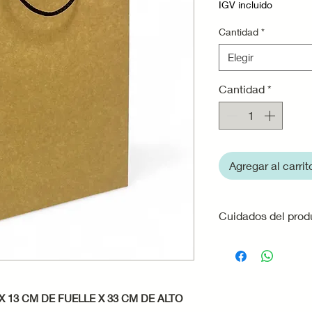
IGV incluido
Cantidad
*
Elegir
Cantidad
*
Agregar al carrit
Cuidados del prod
Evita el contac
que el papel pu
Almacénalas en 
de la luz solar 
X 13 CM DE FUELLE X 33 CM DE ALTO
papel o afectar e