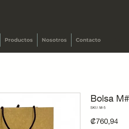
Productos
Nosotros
Contacto
Bolsa M
SKU: M-5
Pre
₡760,94