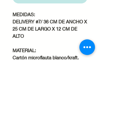
MEDIDAS:
DELIVERY #7/ 36 CM DE ANCHO X
25 CM DE LARGO X 12 CM DE
ALTO
MATERIAL:
Cartón microflauta blanco/kraft.
Armado reversible.
Resistentes y robustas. Excelentes
para envíos, brindando protección
a sus productos.
Cuidados del producto
Evita el contacto con líquidos
o humedad, ya que el papel
puede debilitarse o romperse.