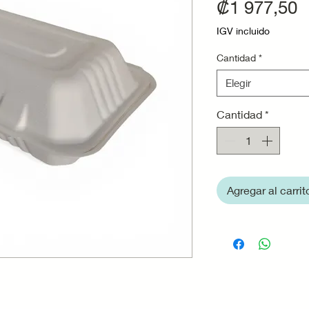
P
₡1 977,50
IGV incluido
Cantidad
*
Elegir
Cantidad
*
Agregar al carrit